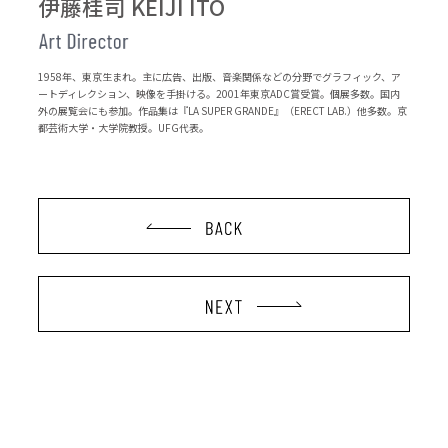
伊藤桂司 KEIJI ITO
1958年、東京生まれ。主に広告、出版、音楽関係などの分野でグラフィック、ア
ートディレクション、映像を手掛ける。2001年東京ADC賞受賞。個展多数。国内
外の展覧会にも参加。作品集は『LA SUPER GRANDE』（ERECT LAB.）他多数。京
都芸術大学・大学院教授。UFG代表。